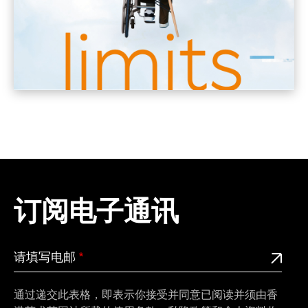
订阅电子通讯
请
此为必填栏位
请填写电邮
填
写
通过递交此表格，即表示你接受并同意已阅读并须由香
电