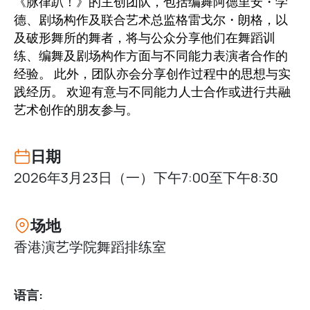
《脉律趴！》的主创团队，包括编舞阿德里安・学
德、剧场构作及联合艺术总监格雷戈尔・朗格，以
及破形舞所的舞者，将与公众分享他们在舞蹈训
练、编舞及剧场构作方面与不同能力表演者合作的
经验。 此外，团队亦会分享创作过程中的思想与实
践经历。 欢迎有意与不同能力人士合作或进行共融
艺术创作的朋友参与。
日期
2026年3月23日（一）下午7:00至下午8:30
场地
香港演艺学院舞蹈排练室
语言: