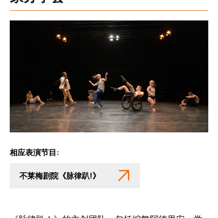
相应表演节目:
不莱梅剧院《脉律趴!》