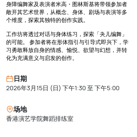
身障编舞家及表演者米高・图林斯基将带领参加者
敞开其艺术世界，从概念、身体、剧场与表演等多
个维度，探索其独特的创作实践。
工作坊将透过对话与身体练习，探索「夬儿编舞」
的可能。 参加者将在形体指引与引导式即兴下，学
习勇敢释放自身的情感、愉悦、欲望与幻想，并转
化为充满意义与启发的创作。
日期
2026年3月15日 (日) 下午1:30 至 下午5:00
场地
香港演艺学院舞蹈排练室