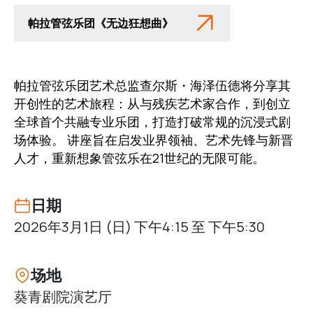
帕拉管弦乐团《无边狂想曲》
帕拉管弦乐团艺术总监查尔斯・海泽伍德将分享其
开创性的艺术旅程：从与残疾艺术家合作，到创立
全球首个共融专业乐团，打造打破常规的沉浸式剧
场体验。 讲座旨在启发业界领袖、艺术先锋与新晋
人才，重新想象管弦乐在21世纪的无限可能。
日期
2026年3月1日 (日) 下午4:15 至 下午5:30
场地
葵青剧院演艺厅