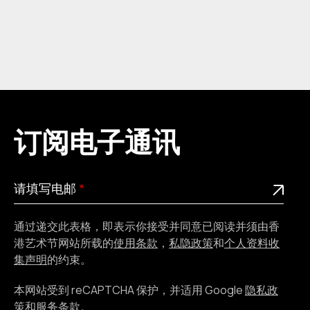
订阅电子通讯
请
此为必填栏位
请填写电邮
填
写
通过递交此表格，即表示你接受并同意已阅读并须由香
电
港艺术节网站所载的
使用条款
，
私隐政策
和
个人资料收
邮
集声明
的约束。
本网站受到 reCAPTCHA 保护，并适用 Google
隐私政
策
和
服务条款
。