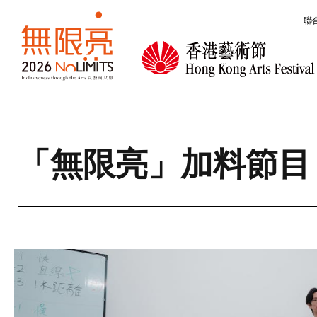
移至主內容
跳過橫幅輪播
聯
無限亮
「無限亮」加料節目