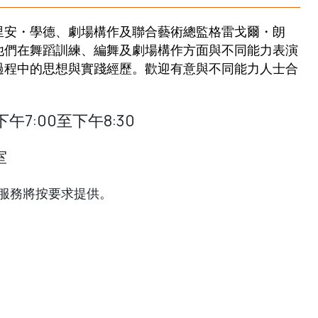
里安・學德、劇場構作及聯合藝術總監格雷戈爾・朗
他們在舞蹈訓練、編舞及劇場構作方面與不同能力表演
過程中的思想與實踐經歷。歡迎有意與不同能力人士合
午7:00至下午8:30
室
服務將按要求提供。