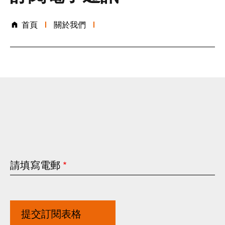
首頁
關於我們
請
此為必填欄位
請填寫電郵
填
寫
電
郵