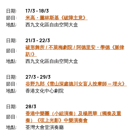
日期:
17/3 - 18/3
節目:
米高・圖林斯基《破障主意》
地點:
西九文化區自由空間大盒
日期:
21/3 - 22/3
破形舞所 / 不萊梅劇院 / 阿德里安・學德《脈律
節目:
趴!》
地點:
西九文化區自由空間大盒
日期:
27/3 - 29/3
節目:
谷野九郎《雪山深處德川女盲人按摩師 — 埋火》
地點:
香港文化中心劇院
日期:
28/3
香港中樂團（小組演奏）及楊恩華（獨奏及重
節目:
奏）《弦上光影》中樂演奏會
地點:
荃灣大會堂演奏廳