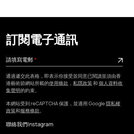
訂閱電子通訊
請
此為必填欄位
請填寫電郵
填
寫
通過遞交此表格，即表示你接受並同意已閱讀並須由香
電
港藝術節網站所載的
使用條款
，
私隱政策
和
個人資料收
郵
集聲明
的約束。
本網站受到 reCAPTCHA 保護，並適用 Google
隱私權
政策
和
服務條款
。
聯絡我們
Instagram