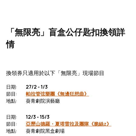
「無限亮」盲盒公仔匙扣換領詳
情
換領券只適用於以下「無限亮」現場節目
日期:
27/2 - 1/3
節目:
帕拉管弦樂團《無邊狂想曲》
地點:
葵青劇院演藝廳
日期:
12/3 - 15/3
節目:
亞歷山德羅・夏塔雷拉及團隊《脆絲z》
地點:
葵青劇院黑盒劇場