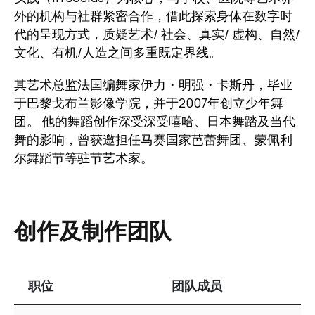
外的机构与社群紧密合作，借此探索身体在数字时
代的呈现方式，质疑艺术/ 社会、真实/ 虚构、自然/
文化、有机/人造之间多重既定界线。
其艺术总监法国编舞家伊力・明强・卡斯丹，毕业
于巴黎戈布兰影像学院，并于2007年创立少年舞
团。 他的舞蹈创作深受深受嘻哈、日本舞踏及当代
舞的影响，曾获邀担任马赛国家芭蕾舞团、蒙佩利
尔舞蹈节等驻节艺术家。
创作及制作团队
职位
团队成员
表格资讯包含以下内容：创作及制作团队