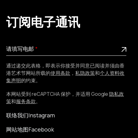
订阅电子通讯
请
此为必填栏位
请填写电邮
填
写
通过递交此表格，即表示你接受并同意已阅读并须由香
电
港艺术节网站所载的
使用条款
，
私隐政策
和
个人资料收
邮
集声明
的约束。
本网站受到 reCAPTCHA 保护，并适用 Google
隐私政
策
和
服务条款
。
联络我们
Instagram
网站地图
Facebook