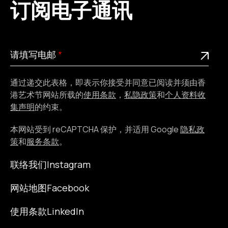
订阅电子通讯
请
此为必填栏位
请填写电邮
填
写
通过递交此表格，即表示你接受并同意已阅读并须由香
电
港艺术节网站所载的
使用条款
，
私隐政策
和
个人资料收
邮
集声明
的约束。
本网站受到 reCAPTCHA 保护，并适用 Google
隐私政
策
和
服务条款
。
联络我们
Instagram
网站地图
Facebook
使用条款
LinkedIn