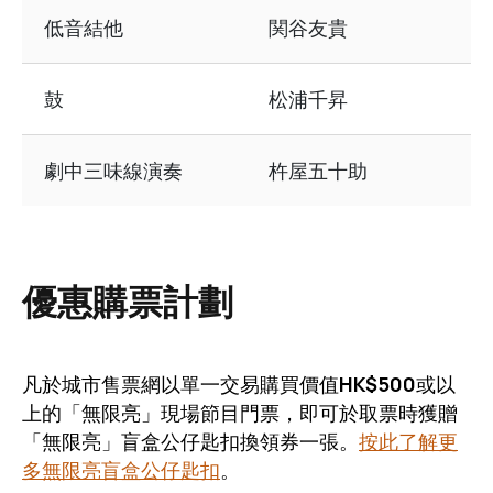
低音結他
関谷友貴
鼓
松浦千昇
劇中三味線演奏
杵屋五十助
優惠購票計劃
凡於城市售票網以單一交易購買價值
HK$500
或以
上的「無限亮」現場節目門票，即可於取票時獲贈
「無限亮」盲盒公仔匙扣換領券一張。
按此了解更
多無限亮盲盒公仔匙扣
。