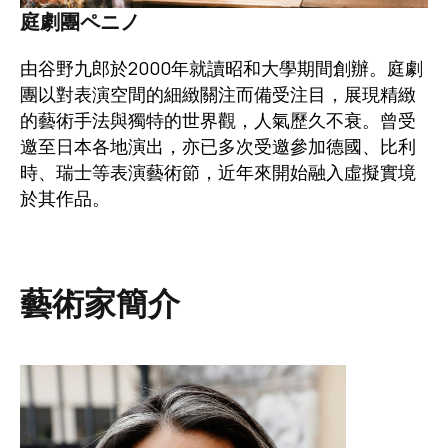
庭劇團ペニノ
由谷野九郎於2000年就讀昭和大學期間創辦。庭劇
團以對表演空間的細緻關注而備受注目，展現精緻
的藝術手法與獨特的世界觀，人氣歷久不衰。曾受
邀至日本各地演出，亦已多次受邀參加德國、比利
時、瑞士等表演藝術節，近年來開始融入虛擬實境
於其作品。
藝術家簡介
圖片