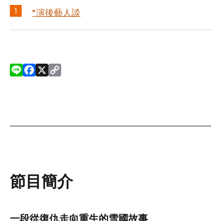
1
*演後藝人談
L
F
X
C
i
a
o
n
c
p
e
e
y
b
L
o
i
o
n
k
k
節目簡介
一段從復仇走向重生的雪國故事