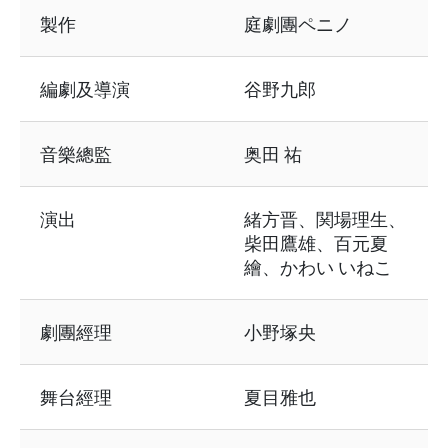
表格資訊包含以下內容：創作及製作團隊
製作
庭劇團ペニノ
編劇及導演
谷野九郎
音樂總監
奥田 祐
演出
緒方晋、関場理生、
柴田鷹雄、百元夏
繪、かわい いねこ
劇團經理
小野塚央
舞台經理
夏目雅也