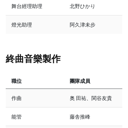
舞台經理助理
北野ひかり
燈光助理
阿久津未步
終曲音樂製作
職位
團隊成員
表格資訊包含以下內容：終曲音樂製作
作曲
奥 田祐、関谷友貴
能管
藤舎推峰