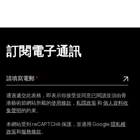
訂閱電子通訊
請
此為必填欄位
請填寫電郵
填
寫
通過遞交此表格，即表示你接受並同意已閱讀並須由香
電
港藝術節網站所載的
使用條款
，
私隱政策
和
個人資料收
郵
集聲明
的約束。
本網站受到 reCAPTCHA 保護，並適用 Google
隱私權
政策
和
服務條款
。