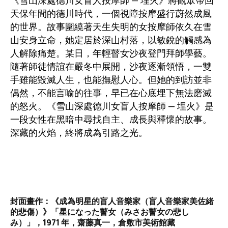
天保年間的德川時代，一個視障按摩盛行蔚然成風
的世界。故事圍繞著天生失明的女按摩師依久在雪
山安身立命，她定居於深山村落，以敏銳的觸感為
人解除痛楚。某日，年輕瞽女沙夜登門拜師學藝。
隨著師徒情誼在嚴冬中展開，沙夜逐漸領悟，一雙
手雖能毀滅人生，也能撫慰人心。但她的到訪並非
偶然，不能言喻的往事，早已在心底埋下無法磨滅
的怒火。《雪山深處德川女盲人按摩師 — 埋火》是
一段女性在黑暗中尋找自主、成長與釋懷的故事。
深藏的火焰，終將成為引路之光。
封面畫作：《成為明星的盲人音樂家（盲人音樂家美佐緒
的悲傷）》「星になった瞽女（みさお瞽女の悲し
み）」，1971 年，齋藤真一，倉敷市美術館藏