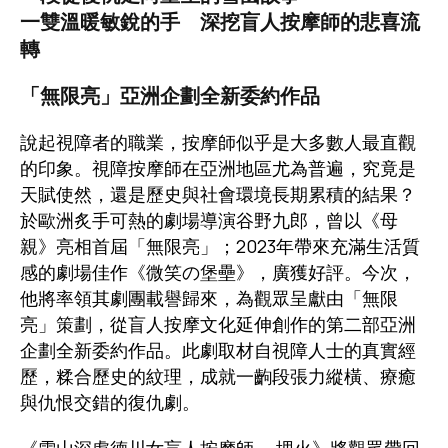
一雙溫暖敏銳的手 深挖盲人按摩師的悲喜流
轉
「無限亮」亞洲企劃全新委約作品
說起視障者的職業，按摩師似乎是大多數人最直觀
的印象。視障按摩師在亞洲地區尤為普遍，究竟是
天賦使然，還是歷史與社會環境長期累積的結果？
於歐洲炙手可熱的劇場導演谷野九郎，曾以《母
親》亮相首屆「無限亮」；2023年帶來充滿生活質
感的劇場佳作《微笑の堡壘》，廣獲好評。今次，
他將率領其劇團載譽歸來，為觀眾呈獻由「無限
亮」策劃，從盲人按摩文化延伸創作的第二部亞洲
企劃全新委約作品。此劇取材自視障人士的真實經
歷，糅合歷史的紋理，成就一齣段張力縱橫、療癒
與仇恨交錯的復仇劇。
《雪山深處德川女盲人按摩師 — 埋火》將觀眾帶回