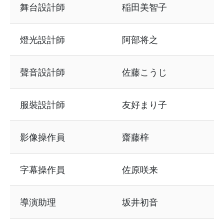
舞台設計師
稲田美智子
燈光設計師
阿部将之
聲音設計師
佐藤こうじ
服裝設計師
友好まり子
影像操作員
齋藤梓
字幕操作員
佐原咲来
導演助理
坂井初音