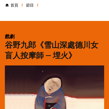
首頁
節目
表演類別
戲劇
谷野九郎《雪山深處德川女
盲人按摩師 — 埋火》