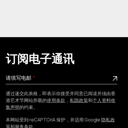
订阅电子通讯
请
此为必填栏位
请填写电邮
填
写
通过递交此表格，即表示你接受并同意已阅读并须由香
电
港艺术节网站所载的
使用条款
，
私隐政策
和
个人资料收
邮
集声明
的约束。
本网站受到 reCAPTCHA 保护，并适用 Google
隐私政
策
和
服务条款
。